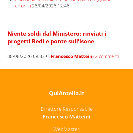
errori…)
26/04/2026 12:46
Niente soldi dal Ministero: rinviati i
progetti Redi e ponte sull’Isone
di
08/08/2026 09:33
Francesco Matteini
2 commenti
QuiAntella.it
Direttore Responsabile
Francesco Matteini
WebMaster