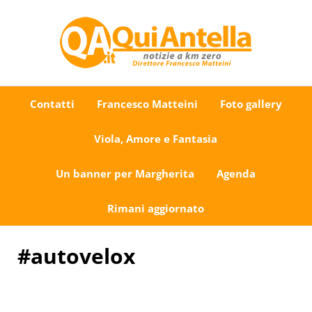
Passa al contenuto principale
Skip to after header navigation
Skip to site footer
Uno sguardo su Antella e dintorni
QuiAntella.it
Contatti
Francesco Matteini
Foto gallery
Viola, Amore e Fantasia
Un banner per Margherita
Agenda
Rimani aggiornato
#autovelox