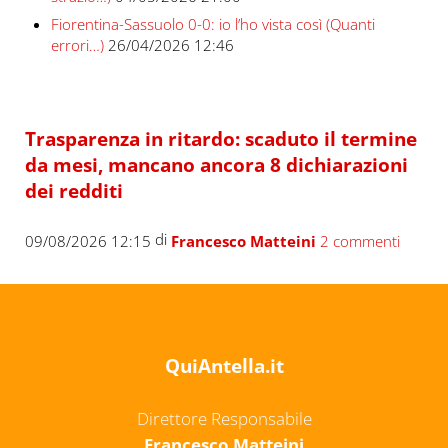
Fiorentina-Sassuolo 0-0: io l’ho vista così (Quanti
errori…)
26/04/2026 12:46
Trasparenza in ritardo: scaduto il termine
da mesi, mancano ancora 8 dichiarazioni
dei redditi
di
09/08/2026 12:15
Francesco Matteini
2 commenti
QuiAntella.it
Direttore Responsabile
Francesco Matteini