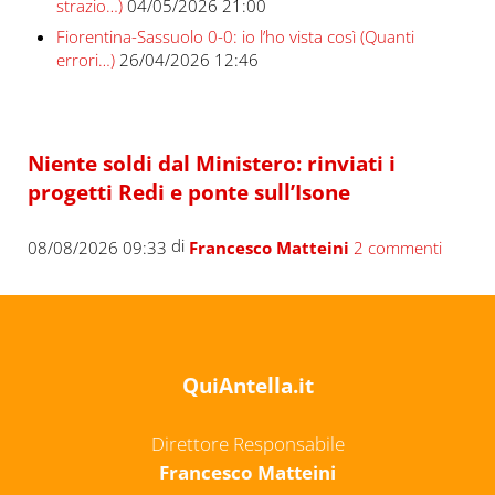
strazio…)
04/05/2026 21:00
Fiorentina-Sassuolo 0-0: io l’ho vista così (Quanti
errori…)
26/04/2026 12:46
Niente soldi dal Ministero: rinviati i
progetti Redi e ponte sull’Isone
di
08/08/2026 09:33
Francesco Matteini
2 commenti
QuiAntella.it
Direttore Responsabile
Francesco Matteini