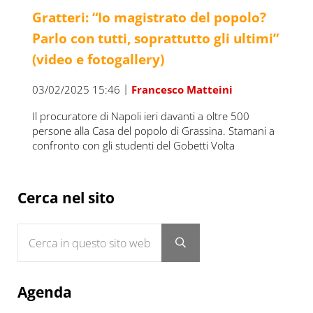
Gratteri: “Io magistrato del popolo?
Parlo con tutti, soprattutto gli ultimi”
(video e fotogallery)
|
03/02/2025 15:46
Francesco Matteini
Il procuratore di Napoli ieri davanti a oltre 500
persone alla Casa del popolo di Grassina. Stamani a
confronto con gli studenti del Gobetti Volta
Sidebar
Cerca nel sito
Cerca in questo sito web
Submit search
Agenda