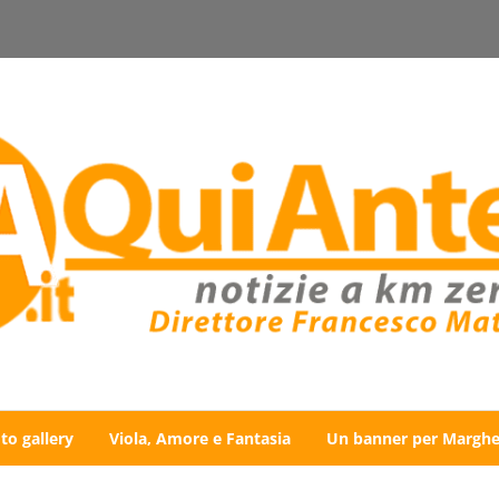
to gallery
Viola, Amore e Fantasia
Un banner per Marghe