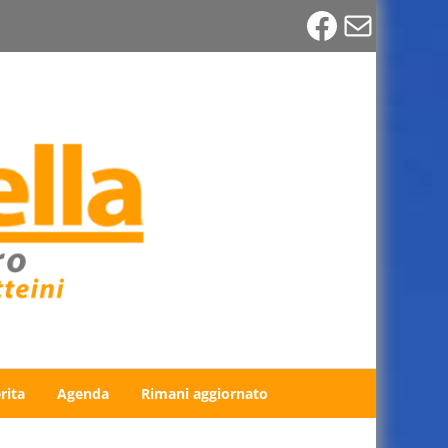
Faceboo
Email
rita
Agenda
Rimani aggiornato