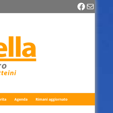
Faceboo
Email
rita
Agenda
Rimani aggiornato