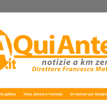
to gallery
Viola, Amore e Fantasia
Un banner per Marghe