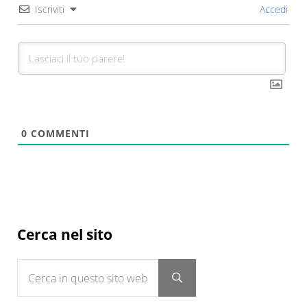
Iscriviti
Accedi
0
COMMENTI
Sidebar
Cerca nel sito
Cerca in questo sito web
Submit search