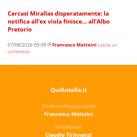
Cercasi Mirallas disperatamente: la
notifica all’ex viola finisce… all’Albo
Pretorio
di
07/08/2026 09:09
Francesco Matteini
Lascia un
commento
QuiAntella.it
Direttore Responsabile
Francesco Matteini
WebMaster
Claudio Tirinnanzi