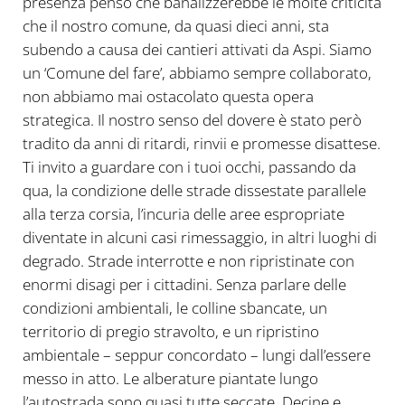
presenza penso che banalizzerebbe le molte criticità
che il nostro comune, da quasi dieci anni, sta
subendo a causa dei cantieri attivati da Aspi. Siamo
un ‘Comune del fare’, abbiamo sempre collaborato,
non abbiamo mai ostacolato questa opera
strategica. Il nostro senso del dovere è stato però
tradito da anni di ritardi, rinvii e promesse disattese.
Ti invito a guardare con i tuoi occhi, passando da
qua, la condizione delle strade dissestate parallele
alla terza corsia, l’incuria delle aree espropriate
diventate in alcuni casi rimessaggio, in altri luoghi di
degrado. Strade interrotte e non ripristinate con
enormi disagi per i cittadini. Senza parlare delle
condizioni ambientali, le colline sbancate, un
territorio di pregio stravolto, e un ripristino
ambientale – seppur concordato – lungi dall’essere
messo in atto. Le alberature piantate lungo
l’autostrada sono quasi tutte seccate. Decine e