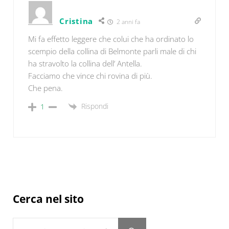
Cristina
2 anni fa
Mi fa effetto leggere che colui che ha ordinato lo
scempio della collina di Belmonte parli male di chi
ha stravolto la collina dell’ Antella.
Facciamo che vince chi rovina di più.
Che pena.
Rispondi
1
Sidebar
Cerca nel sito
Cerca in questo sito web