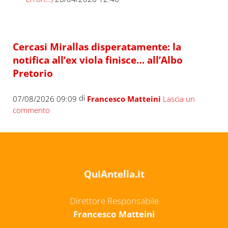
Cercasi Mirallas disperatamente: la
notifica all’ex viola finisce… all’Albo
Pretorio
di
07/08/2026 09:09
Francesco Matteini
Lascia un
commento
QuiAntella.it
Direttore Responsabile
Francesco Matteini