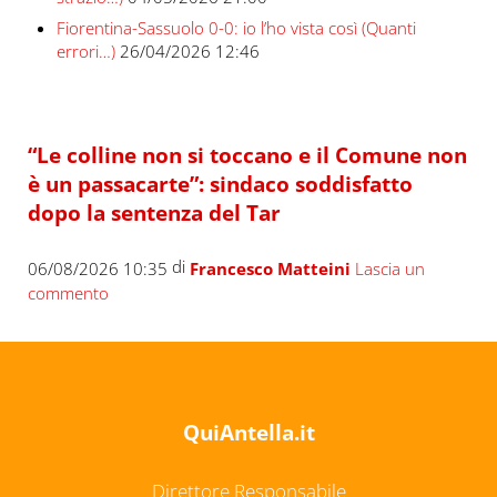
Fiorentina-Sassuolo 0-0: io l’ho vista così (Quanti
errori…)
26/04/2026 12:46
“Le colline non si toccano e il Comune non
è un passacarte”: sindaco soddisfatto
dopo la sentenza del Tar
di
06/08/2026 10:35
Francesco Matteini
Lascia un
commento
QuiAntella.it
Direttore Responsabile