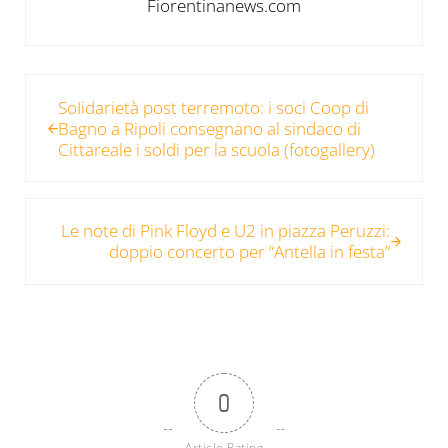
Fiorentinanews.com
Post precedente:
SoIidarietà post terremoto: i soci Coop di
Bagno a Ripoli consegnano al sindaco di
Cittareale i soldi per la scuola (fotogallery)
Post successivo:
Le note di Pink Floyd e U2 in piazza Peruzzi:
doppio concerto per “Antella in festa”
0
Article Rating