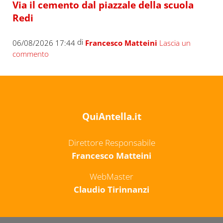
Via il cemento dal piazzale della scuola
Redi
di
06/08/2026 17:44
Francesco Matteini
Lascia un
commento
QuiAntella.it
Direttore Responsabile
Francesco Matteini
WebMaster
Claudio Tirinnanzi