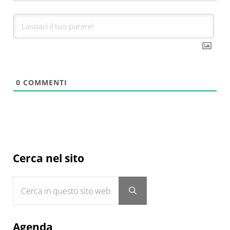
0
COMMENTI
Sidebar
Cerca nel sito
Cerca in questo sito web
Submit search
Agenda