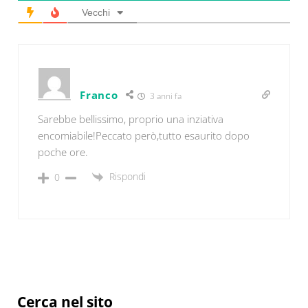
Vecchi
Franco
3 anni fa
Sarebbe bellissimo, proprio una inziativa
encomiabile!Peccato però,tutto esaurito dopo
poche ore.
Rispondi
0
Sidebar
Cerca nel sito