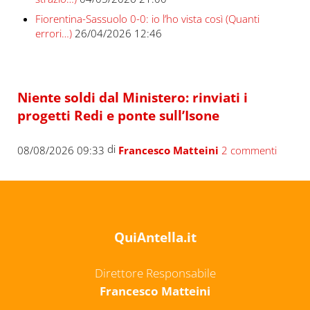
Fiorentina-Sassuolo 0-0: io l’ho vista così (Quanti
errori…)
26/04/2026 12:46
Niente soldi dal Ministero: rinviati i
progetti Redi e ponte sull’Isone
di
08/08/2026 09:33
Francesco Matteini
2 commenti
QuiAntella.it
Direttore Responsabile
Francesco Matteini