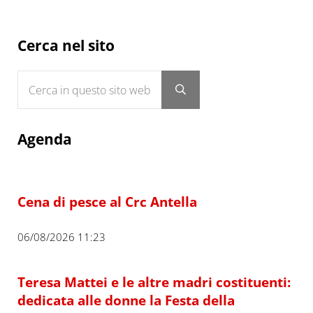
Sidebar
Cerca nel sito
Cerca in questo sito web
Submit search
Agenda
Cena di pesce al Crc Antella
06/08/2026 11:23
Teresa Mattei e le altre madri costituenti:
dedicata alle donne la Festa della