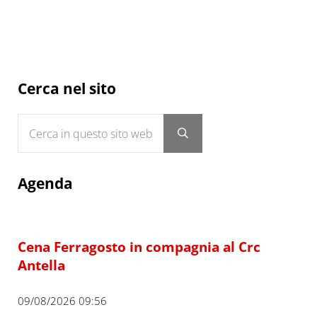
Sidebar
Cerca nel sito
Cerca in questo sito web
Submit search
Agenda
Cena Ferragosto in compagnia al Crc
Antella
09/08/2026 09:56