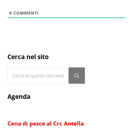
0
COMMENTI
Sidebar
Cerca nel sito
Cerca in questo sito web
Submit search
Agenda
Cena di pesce al Crc Antella