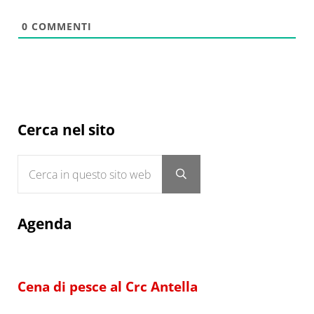
0
COMMENTI
Sidebar
Cerca nel sito
Cerca in questo sito web
Submit search
Agenda
Cena di pesce al Crc Antella