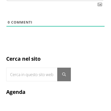
0
COMMENTI
Sidebar
Cerca nel sito
Cerca in questo sito web
Submit search
Agenda