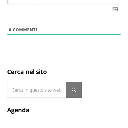
0
COMMENTI
Sidebar
Cerca nel sito
Cerca in questo sito web
Submit search
Agenda