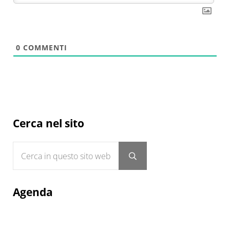
0
COMMENTI
Sidebar
Cerca nel sito
Cerca in questo sito web
Submit search
Agenda