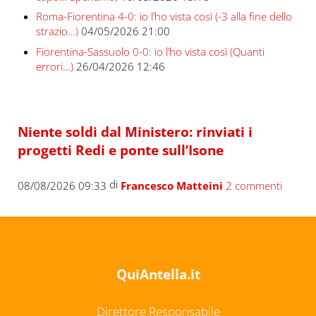
Roma-Fiorentina 4-0: io l’ho vista così (-3 alla fine dello
strazio…)
04/05/2026 21:00
Fiorentina-Sassuolo 0-0: io l’ho vista così (Quanti
errori…)
26/04/2026 12:46
Niente soldi dal Ministero: rinviati i
progetti Redi e ponte sull’Isone
di
08/08/2026 09:33
Francesco Matteini
2 commenti
QuiAntella.it
Direttore Responsabile