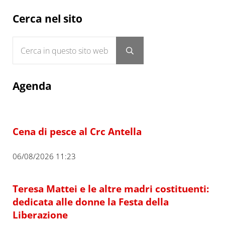
Sidebar
Cerca nel sito
Cerca in questo sito web
Submit search
Agenda
Cena di pesce al Crc Antella
06/08/2026 11:23
Teresa Mattei e le altre madri costituenti:
dedicata alle donne la Festa della
Liberazione