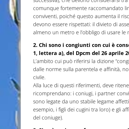
successiva), che devono considerarsi tra g
comunque fortemente raccomandato limi
conviventi, poiché questo aumenta il risc
devono essere rispettati: il divieto di a
almeno un metro e l’obbligo di usare le m
2. Chi sono i congiunti con cui è con
1,
lettera a), del Dpcm del 26 aprile 
L’ambito cui può riferirsi la dizione “con
dalle norme sulla parentela e affinità, n
civile.
Alla luce di questi riferimenti, deve riten
ricomprendano: i coniugi, i partner conviv
sono legate da uno stabile legame affetti
esempio, i figli dei cugini tra loro) e gli 
del coniuge).