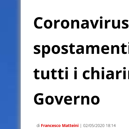
Coronavirus
spostamenti
tutti i chiar
Governo
di
Francesco Matteini
| 02/05/2020 18:14