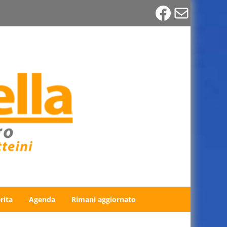
Faceboo
Email
rita
Agenda
Rimani aggiornato