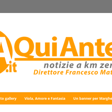
to gallery
Viola, Amore e Fantasia
Un banner per Marghe