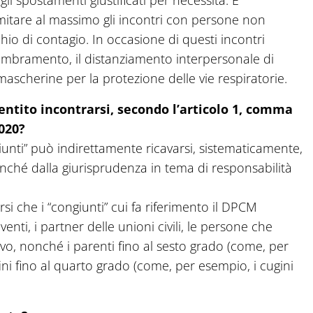
li spostamenti giustificati per necessità. E’
tare al massimo gli incontri con persone non
hio di contagio. In occasione di questi incontri
ssembramento, il distanziamento interpersonale di
ascherine per la protezione delle vie respiratorie.
sentito incontrarsi, secondo l’articolo 1, comma
2020?
giunti” può indirettamente ricavarsi, sistematicamente,
onché dalla giurisprudenza in tema di responsabilità
ersi che i “congiunti” cui fa riferimento il DPCM
enti, i partner delle unioni civili, le persone che
vo, nonché i parenti fino al sesto grado (come, per
affini fino al quarto grado (come, per esempio, i cugini