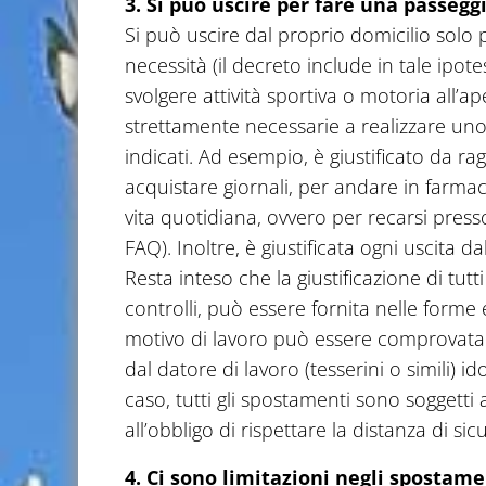
3. Si può uscire per fare una passegg
Si può uscire dal proprio domicilio solo p
necessità (il decreto include in tale ipotes
svolgere attività sportiva o motoria all’
strettamente necessarie a realizzare un
indicati. Ad esempio, è giustificato da rag
acquistare giornali, per andare in farma
vita quotidiana, ovvero per recarsi presso
FAQ). Inoltre, è giustificata ogni uscita da
Resta inteso che la giustificazione di tut
controlli, può essere fornita nelle forme 
motivo di lavoro può essere comprovat
dal datore di lavoro (tesserini o simili) 
caso, tutti gli spostamenti sono soggetti
all’obbligo di rispettare la distanza di s
4. Ci sono limitazioni negli spostame