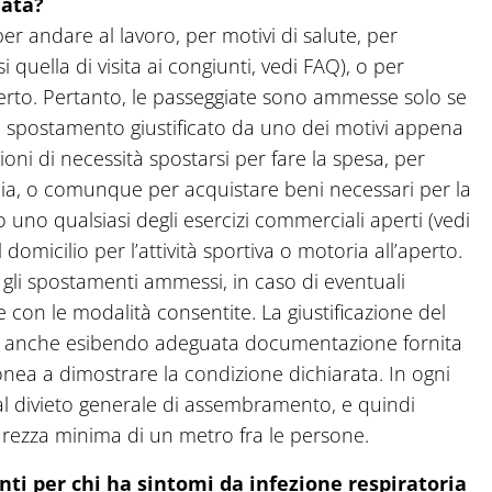
iata?
er andare al lavoro, per motivi di salute, per
i quella di visita ai congiunti, vedi FAQ), o per
aperto. Pertanto, le passeggiate sono ammesse solo se
o spostamento giustificato da uno dei motivi appena
ioni di necessità spostarsi per fare la spesa, per
cia, o comunque per acquistare beni necessari per la
 uno qualsiasi degli esercizi commerciali aperti (vedi
l domicilio per l’attività sportiva o motoria all’aperto.
ti gli spostamenti ammessi, in caso di eventuali
e con le modalità consentite. La giustificazione del
a anche esibendo adeguata documentazione fornita
idonea a dimostrare la condizione dichiarata. In ogni
 al divieto generale di assembramento, e quindi
icurezza minima di un metro fra le persone.
nti per chi ha sintomi da infezione respiratoria