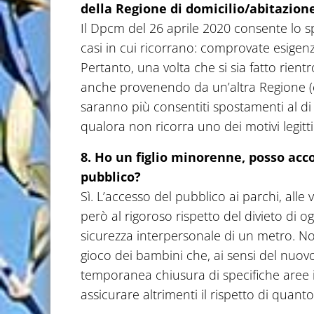
della
Regione di domicilio/abitazion
Il Dpcm del 26 aprile 2020 consente lo 
casi in cui ricorrano: comprovate esigenz
Pertanto, una volta che si sia fatto rient
anche provenendo da un’altra Regione (
saranno più consentiti spostamenti al di fu
qualora non ricorra uno dei motivi legitt
8. Ho un figlio minorenne, posso acc
pubblico?
Sì. L’accesso del pubblico ai parchi, alle 
però al rigoroso rispetto del divieto di
sicurezza interpersonale di un metro. Non
gioco dei bambini che, ai sensi del nuovo
temporanea chiusura di specifiche aree i
assicurare altrimenti il rispetto di quanto