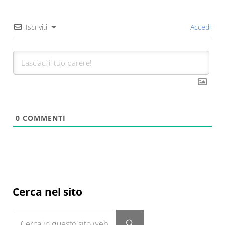
Iscriviti
Accedi
0
COMMENTI
Sidebar
Cerca nel sito
Cerca in questo sito web