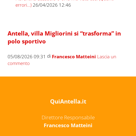
errori…)
26/04/2026 12:46
Antella, villa Migliorini si “trasforma” in
polo sportivo
di
05/08/2026 09:31
Francesco Matteini
Lascia un
commento
QuiAntella.it
Direttore Responsabile
Francesco Matteini