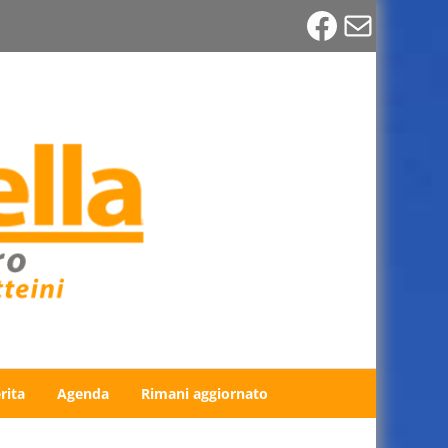
Faceboo
Email
rita
Agenda
Rimani aggiornato