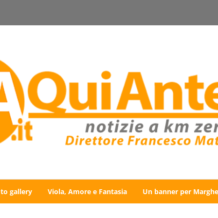
to gallery
Viola, Amore e Fantasia
Un banner per Marghe