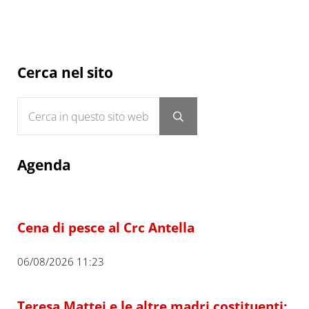
Sidebar
Cerca nel sito
Cerca in questo sito web
Submit search
Agenda
Cena di pesce al Crc Antella
06/08/2026 11:23
Teresa Mattei e le altre madri costituenti: