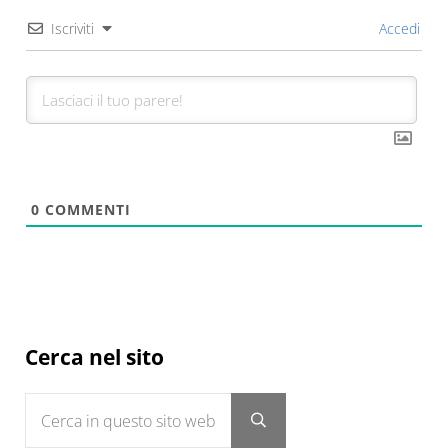
Iscriviti
Accedi
0
COMMENTI
Sidebar
Cerca nel sito
Cerca in questo sito web
Submit search