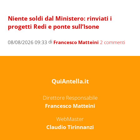
Niente soldi dal Ministero: rinviati i
progetti Redi e ponte sull’Isone
di
08/08/2026 09:33
Francesco Matteini
2 commenti
QuiAntella.it
Direttore Responsabile
Francesco Matteini
WebMaster
Claudio Tirinnanzi