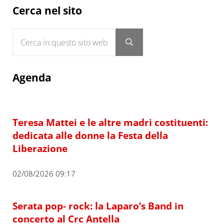
Sidebar
Cerca nel sito
Cerca in questo sito web
Submit search
Agenda
Teresa Mattei e le altre madri costituenti:
dedicata alle donne la Festa della
Liberazione
02/08/2026 09:17
Serata pop- rock: la Laparo’s Band in
concerto al Crc Antella