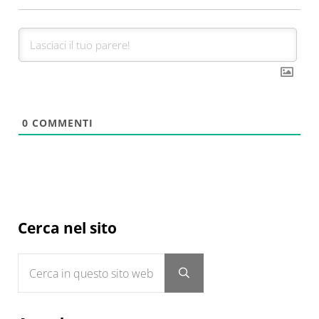
0
COMMENTI
Sidebar
Cerca nel sito
Cerca in questo sito web
Submit search