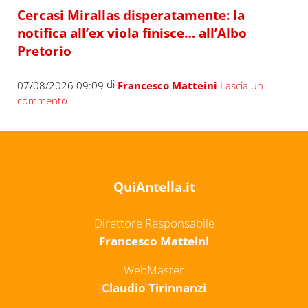
Cercasi Mirallas disperatamente: la
notifica all’ex viola finisce… all’Albo
Pretorio
di
07/08/2026 09:09
Francesco Matteini
Lascia un
commento
QuiAntella.it
Direttore Responsabile
Francesco Matteini
WebMaster
Claudio Tirinnanzi