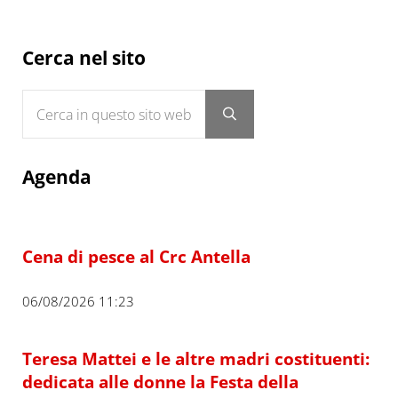
Sidebar
Cerca nel sito
Cerca in questo sito web
Submit search
Agenda
Cena di pesce al Crc Antella
06/08/2026 11:23
Teresa Mattei e le altre madri costituenti:
dedicata alle donne la Festa della