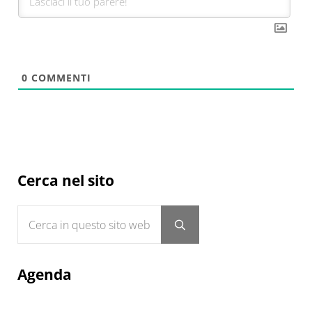
0
COMMENTI
Sidebar
Cerca nel sito
Cerca in questo sito web
Submit search
Agenda