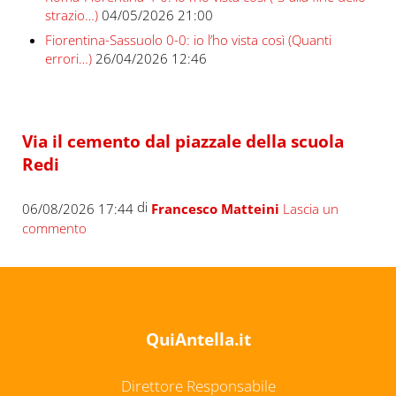
strazio…)
04/05/2026 21:00
Fiorentina-Sassuolo 0-0: io l’ho vista così (Quanti
errori…)
26/04/2026 12:46
Via il cemento dal piazzale della scuola
Redi
di
06/08/2026 17:44
Francesco Matteini
Lascia un
commento
QuiAntella.it
Direttore Responsabile