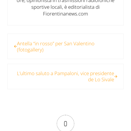
ore, opinionista in trasmissioni radiofoniche
sportive locali, è editorialista di
Fiorentinanews.com
Post precedente:
Antella “in rosso” per San Valentino
(fotogallery)
Post successivo:
L’ultimo saluto a Pampaloni, vice presidente
de Lo Sivale
0