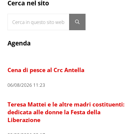
Sidebar
Cerca nel sito
Cerca in questo sito web
Submit search
Agenda
Cena di pesce al Crc Antella
06/08/2026 11:23
Teresa Mattei e le altre madri costituenti:
dedicata alle donne la Festa della
Liberazione