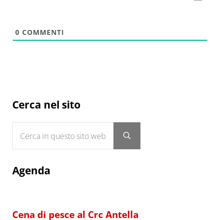
0
COMMENTI
Sidebar
Cerca nel sito
Cerca in questo sito web
Submit search
Agenda
Cena di pesce al Crc Antella