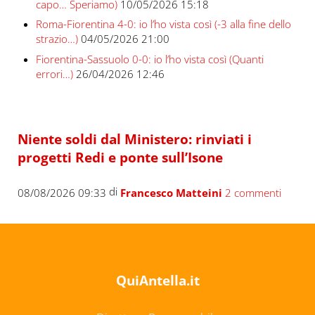
capo… Speriamo)
10/05/2026 15:18
Roma-Fiorentina 4-0: io l’ho vista così (-3 alla fine dello
strazio…)
04/05/2026 21:00
Fiorentina-Sassuolo 0-0: io l’ho vista così (Quanti
errori…)
26/04/2026 12:46
Niente soldi dal Ministero: rinviati i
progetti Redi e ponte sull’Isone
di
08/08/2026 09:33
Francesco Matteini
2 commenti
QuiAntella.it