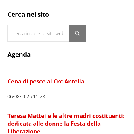
Sidebar
Cerca nel sito
Cerca in questo sito web
Submit search
Agenda
Cena di pesce al Crc Antella
06/08/2026 11:23
Teresa Mattei e le altre madri costituenti:
dedicata alle donne la Festa della
Liberazione