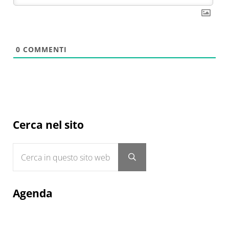
0
COMMENTI
Sidebar
Cerca nel sito
Cerca in questo sito web
Submit search
Agenda