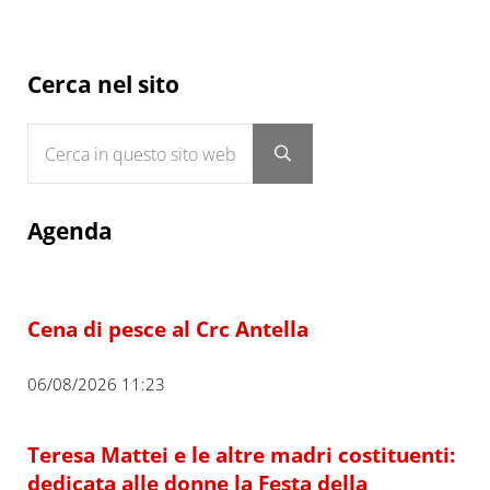
Sidebar
Cerca nel sito
Cerca in questo sito web
Submit search
Agenda
Cena di pesce al Crc Antella
06/08/2026 11:23
Teresa Mattei e le altre madri costituenti:
dedicata alle donne la Festa della