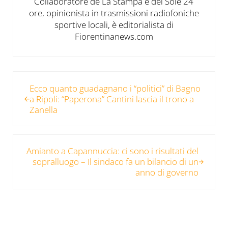
Collaboratore de La Stampa e del Sole 24
ore, opinionista in trasmissioni radiofoniche
sportive locali, è editorialista di
Fiorentinanews.com
Post precedente:
Ecco quanto guadagnano i “politici” di Bagno
a Ripoli: “Paperona” Cantini lascia il trono a
Zanella
Post successivo:
Amianto a Capannuccia: ci sono i risultati del
sopralluogo – Il sindaco fa un bilancio di un
anno di governo