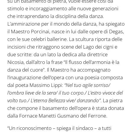
su un basamento di pietra, vuole essere così da
stimolo e incoraggiamento alle nuove generazioni
che intraprendano la disciplina della danza.
L’ammirazione per il mondo della danza, ha spiegato
il Maestro Porcinai, nasce in lui dalle opere di Degas,
con le sue celebri ballerine. La scultura riporta delle
incisioni che ritraggono scene del Lago dei cigni e
due scritte: da un lato la dedica alla direttrice
Nicosia, dall’altro la frase “Il flusso dell’armonia è la
danza del cuore”. Il Maestro ha accompagnato
l’inaugurazione dell’opera con una poesia composta
dal poeta Massimo Lippi:
“Nel tuo agile sorriso/
l’ombra lieve de la sera/ il tuo corpo./ L’estro vivace del
volto tuo./ L’eterna Bellezza vive/ danzando”
. La pietra
che compone il basamento dell’opera è stata donata
dalla Fornace Manetti Gusmano del Ferrone.
“Un riconoscimento – spiega il sindaco – a tutti