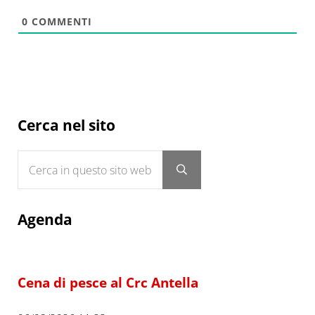
0
COMMENTI
Sidebar
Cerca nel sito
Cerca in questo sito web
Submit search
Agenda
Cena di pesce al Crc Antella