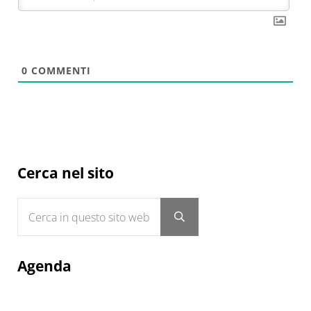
0
COMMENTI
Sidebar
Cerca nel sito
Cerca in questo sito web
Submit search
Agenda