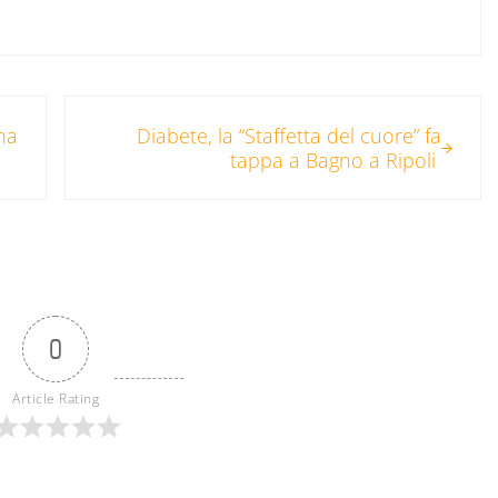
Post successivo:
na
Diabete, la “Staffetta del cuore” fa
tappa a Bagno a Ripoli
0
Article Rating