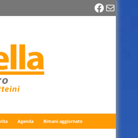
Faceboo
Email
rita
Agenda
Rimani aggiornato