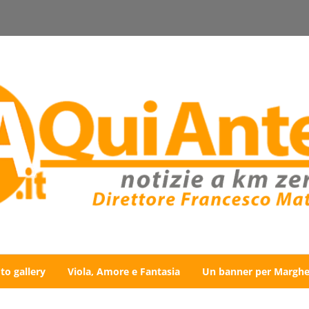
to gallery
Viola, Amore e Fantasia
Un banner per Marghe