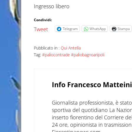
Ingresso libero
Condividi:
Tweet
Telegram
WhatsApp
Stampa
Pubblicato in :
Qui Antella
Tag:
#paliocontrade #paliobagnoaripoli
Info
Francesco Matteini
Giornalista professionista, è sta
sportiva del quotidiano La Nazio
inserto fiorentino del Corriere d
24 ore, opinionista in trasmissioni