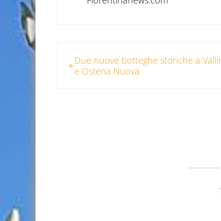
Fiorentinanews.com
Post precedente:
Due nuove botteghe storiche a Valli
e Osteria Nuova