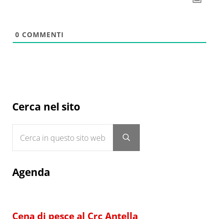
0
COMMENTI
Sidebar
Cerca nel sito
Cerca in questo sito web
Submit search
Agenda
Cena di pesce al Crc Antella