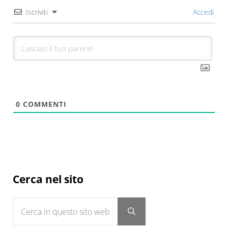
Iscriviti
Accedi
0
COMMENTI
Sidebar
Cerca nel sito
Cerca in questo sito web
Submit search