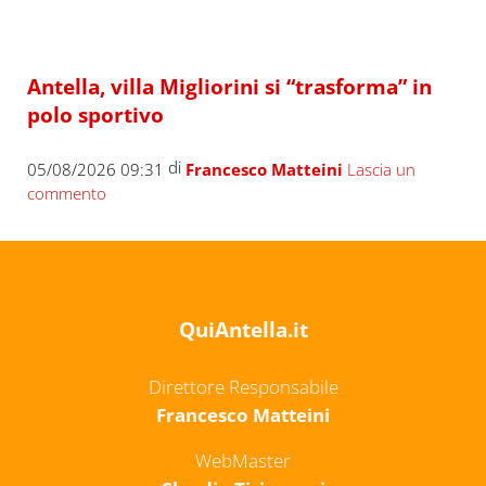
Antella, villa Migliorini si “trasforma” in
polo sportivo
di
05/08/2026 09:31
Francesco Matteini
Lascia un
commento
QuiAntella.it
Direttore Responsabile
Francesco Matteini
WebMaster