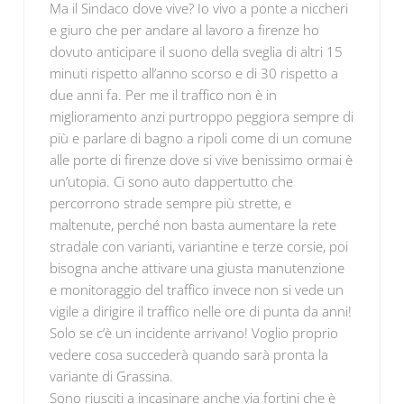
Ma il Sindaco dove vive? Io vivo a ponte a niccheri
e giuro che per andare al lavoro a firenze ho
dovuto anticipare il suono della sveglia di altri 15
minuti rispetto all’anno scorso e di 30 rispetto a
due anni fa. Per me il traffico non è in
miglioramento anzi purtroppo peggiora sempre di
più e parlare di bagno a ripoli come di un comune
alle porte di firenze dove si vive benissimo ormai è
un’utopia. Ci sono auto dappertutto che
percorrono strade sempre più strette, e
maltenute, perché non basta aumentare la rete
stradale con varianti, variantine e terze corsie, poi
bisogna anche attivare una giusta manutenzione
e monitoraggio del traffico invece non si vede un
vigile a dirigire il traffico nelle ore di punta da anni!
Solo se c’è un incidente arrivano! Voglio proprio
vedere cosa succederà quando sarà pronta la
variante di Grassina.
Sono riusciti a incasinare anche via fortini che è