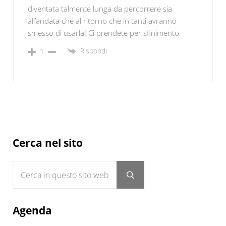
diventata talmente lunga da percorrere sia
all’andata che al ritorno che in tanti avranno
smesso di usarla! Ci prendete per sfinimento.
Rispondi
1
Sidebar
Cerca nel sito
Cerca in questo sito web
Submit search
Agenda