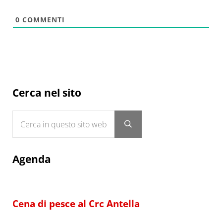
0
COMMENTI
Sidebar
Cerca nel sito
Cerca in questo sito web
Submit search
Agenda
Cena di pesce al Crc Antella