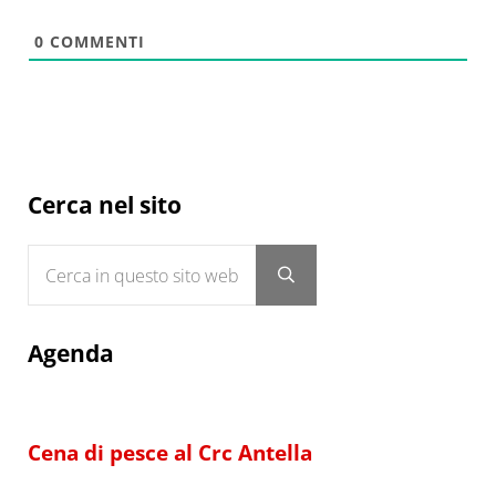
0
COMMENTI
Sidebar
Cerca nel sito
Cerca in questo sito web
Submit search
Agenda
Cena di pesce al Crc Antella