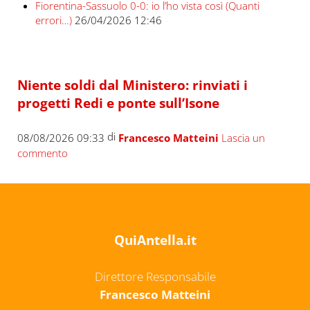
Fiorentina-Sassuolo 0-0: io l’ho vista così (Quanti
errori…)
26/04/2026 12:46
Niente soldi dal Ministero: rinviati i
progetti Redi e ponte sull’Isone
di
08/08/2026 09:33
Francesco Matteini
Lascia un
commento
QuiAntella.it
Direttore Responsabile
Francesco Matteini