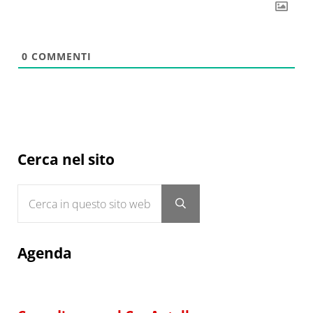
0
COMMENTI
Sidebar
Cerca nel sito
Cerca in questo sito web
Submit search
Agenda