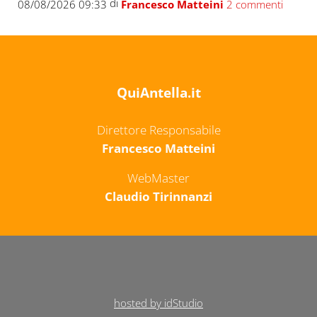
di
08/08/2026 09:33
Francesco Matteini
2 commenti
QuiAntella.it
Direttore Responsabile
Francesco Matteini
WebMaster
Claudio Tirinnanzi
hosted by idStudio