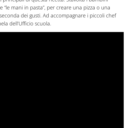
 “le mani in pasta”, per creare una pizza o una
 seconda dei gusti. Ad accompagnare i piccoli chef
ela dell’Ufficio scuola.