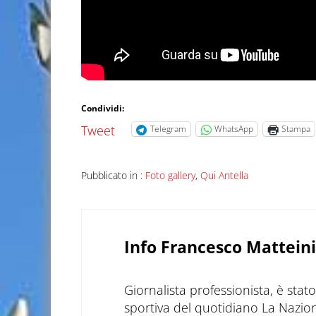
Condividi:
Tweet
Telegram
WhatsApp
Stampa
Pubblicato in :
Foto gallery
,
Qui Antella
Info
Francesco Matteini
Giornalista professionista, è sta
sportiva del quotidiano La Nazio