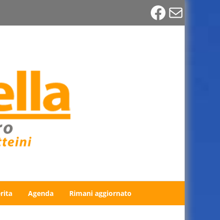
Faceboo
Email
rita
Agenda
Rimani aggiornato