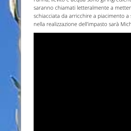
saranno chiamati letteralmente a mettere
schiacciata da arricchire a piacimento a
nella realizzazione dell’impasto sarà Mich