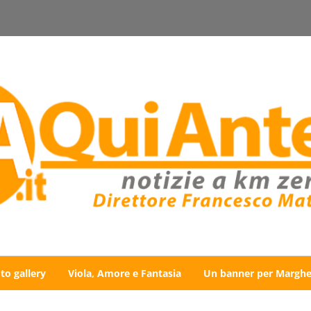
to gallery
Viola, Amore e Fantasia
Un banner per Marghe