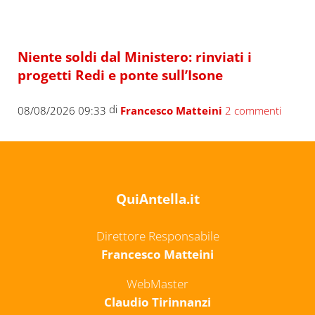
Niente soldi dal Ministero: rinviati i
progetti Redi e ponte sull’Isone
di
08/08/2026 09:33
Francesco Matteini
2 commenti
QuiAntella.it
Direttore Responsabile
Francesco Matteini
WebMaster
Claudio Tirinnanzi