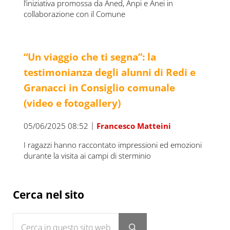
l’iniziativa promossa da Aned, Anpi e Anei in
collaborazione con il Comune
“Un viaggio che ti segna”: la
testimonianza degli alunni di Redi e
Granacci in Consiglio comunale
(video e fotogallery)
|
05/06/2025 08:52
Francesco Matteini
I ragazzi hanno raccontato impressioni ed emozioni
durante la visita ai campi di sterminio
Sidebar
Cerca nel sito
Cerca in questo sito web