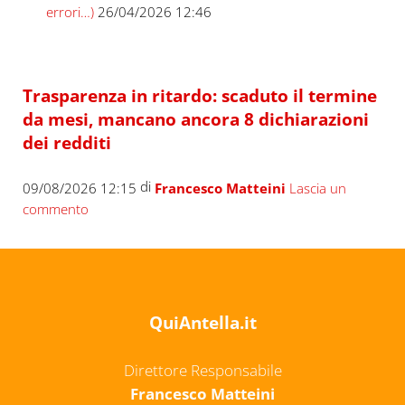
errori…)
26/04/2026 12:46
Trasparenza in ritardo: scaduto il termine
da mesi, mancano ancora 8 dichiarazioni
dei redditi
di
09/08/2026 12:15
Francesco Matteini
Lascia un
commento
QuiAntella.it
Direttore Responsabile
Francesco Matteini