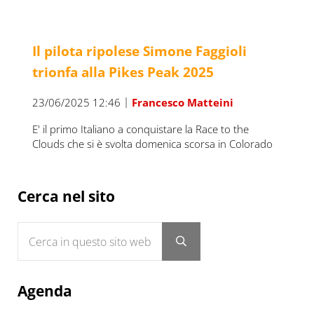
Il pilota ripolese Simone Faggioli
trionfa alla Pikes Peak 2025
|
23/06/2025 12:46
Francesco Matteini
E' il primo Italiano a conquistare la Race to the
Clouds che si è svolta domenica scorsa in Colorado
Sidebar
Cerca nel sito
Cerca in questo sito web
Submit search
Agenda