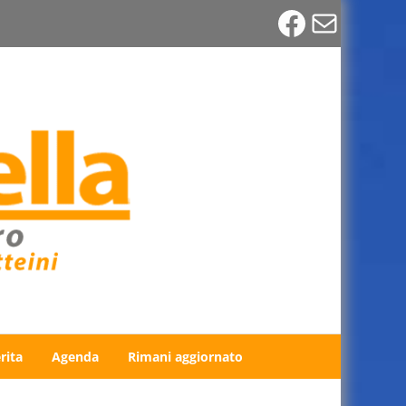
Faceboo
Email
rita
Agenda
Rimani aggiornato