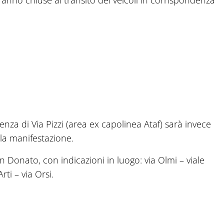
anno chiuse al transito dei veicoli in corrispondenza
enza di Via Pizzi (area ex capolinea Ataf) sarà invece
lla manifestazione.
an Donato, con indicazioni in luogo: via Olmi – viale
rti – via Orsi.