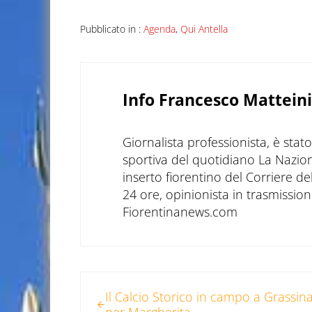
Pubblicato in :
Agenda
,
Qui Antella
Info
Francesco Matteini
Giornalista professionista, è sta
sportiva del quotidiano La Nazio
inserto fiorentino del Corriere d
24 ore, opinionista in trasmissioni
Fiorentinanews.com
Post precedente:
Il Calcio Storico in campo a Grassin