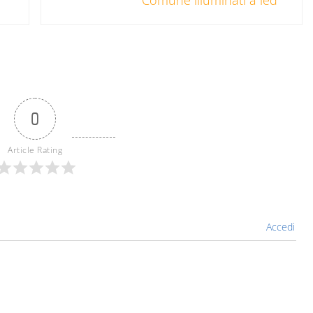
Comune illuminati a led
0
Article Rating
Accedi