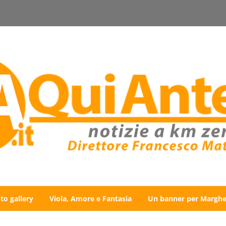
to gallery
Viola, Amore e Fantasia
Un banner per Marghe