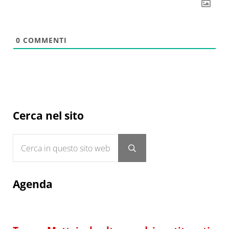
0
COMMENTI
Sidebar
Cerca nel sito
Cerca in questo sito web
Submit search
Agenda